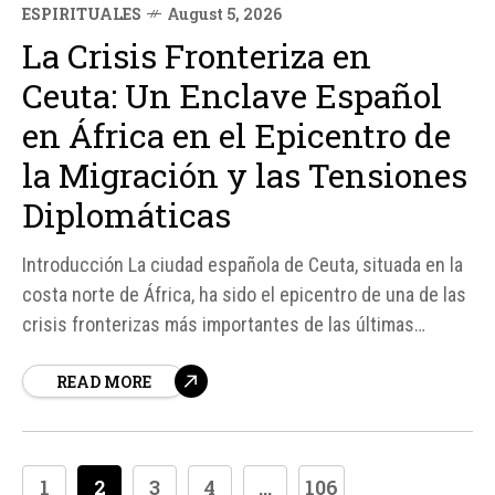
ESPIRITUALES
August 5, 2026
La Crisis Fronteriza en
Ceuta: Un Enclave Español
en África en el Epicentro de
la Migración y las Tensiones
Diplomáticas
Introducción La ciudad española de Ceuta, situada en la
costa norte de África, ha sido el epicentro de una de las
crisis fronterizas más importantes de las últimas
décadas. El 30 de julio de 2026, al menos 70. 000
READ MORE
personas cruzaron a nado de forma ilegal a territorio
español, poniendo de relieve la complejidad...
1
2
3
4
...
106