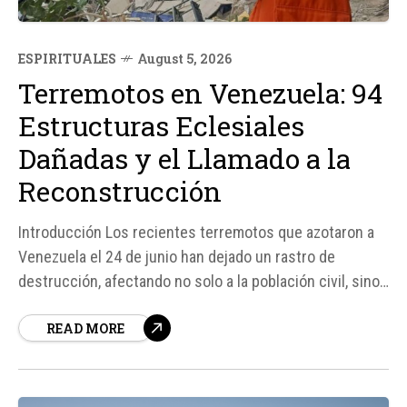
ESPIRITUALES
August 5, 2026
Terremotos en Venezuela: 94
Estructuras Eclesiales
Dañadas y el Llamado a la
Reconstrucción
Introducción Los recientes terremotos que azotaron a
Venezuela el 24 de junio han dejado un rastro de
destrucción, afectando no solo a la población civil, sino
también a importantes estructuras eclesiales en todo el
READ MORE
país. Según un registro preliminar realizado por la
Conferencia Episcopal Venezolana (CEV), al menos 94
estructuras eclesiales...