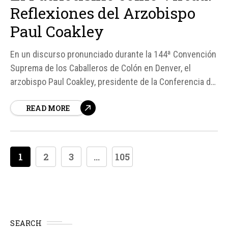
Reflexiones del Arzobispo
Paul Coakley
En un discurso pronunciado durante la 144ª Convención
Suprema de los Caballeros de Colón en Denver, el
arzobispo Paul Coakley, presidente de la Conferencia de
Obispos Católicos de los Estados Unidos (USCCB),
READ MORE
reflexionó sobre la virtud del patriotismo. Estableció una
clara distinción entre el patriotismo auténtico y el
nacionalismo desvirtuado, enfatizando que el...
1
2
3
...
105
SEARCH