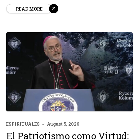
en sus bienes. Cáritas Mexicana, una organización de la
READ MORE
Iglesia en México, ha venido en ayuda de estas familias,
proporcionando apoyo y asistencia para su
recuperación...
ESPIRITUALES
August 5, 2026
El Patriotismo como Virtud: