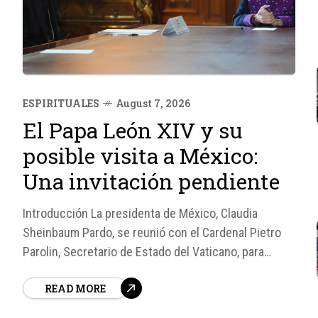
ESPIRITUALES
August 7, 2026
El Papa León XIV y su
posible visita a México:
Una invitación pendiente
Introducción La presidenta de México, Claudia
Sheinbaum Pardo, se reunió con el Cardenal Pietro
Parolin, Secretario de Estado del Vaticano, para
reiterar la invitación al Papa León XIV a visitar el país.
READ MORE
Según fuentes, el Pontífice "tiene muchas ganas de
venir" a México, pero aún no hay una fecha