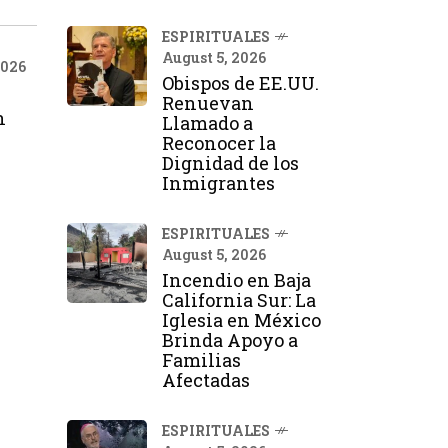
ESPIRITUALES
August 5, 2026
2026
Obispos de EE.UU.
Renuevan
n
Llamado a
Reconocer la
Dignidad de los
Inmigrantes
Pietro
ESPIRITUALES
 del
August 5, 2026
o
Incendio en Baja
so
California Sur: La
de la
Iglesia en México
 Luis
Brinda Apoyo a
ector
Familias
n del
Afectadas
ESPIRITUALES