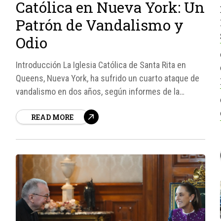
Católica en Nueva York: Un
Patrón de Vandalismo y
Odio
Introducción La Iglesia Católica de Santa Rita en
Queens, Nueva York, ha sufrido un cuarto ataque de
vandalismo en dos años, según informes de la
Diócesis de Brooklyn. El incidente, que ocurrió el 1
READ MORE
de agosto de 2026, involucró a un hombre que
destruyó una estatua de la Virgen María...