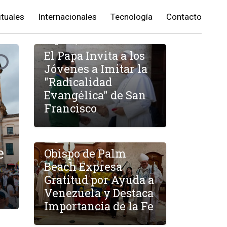
ituales
Internacionales
Tecnología
Contacto
ESPIRITUALES
August 6, 2026
El Papa Invita a los
Jóvenes a Imitar la
"Radicalidad
Evangélica" de San
Francisco
ESPIRITUALES
August 6, 2026
e
Obispo de Palm
Beach Expresa
Gratitud por Ayuda a
s
Venezuela y Destaca
Importancia de la Fe