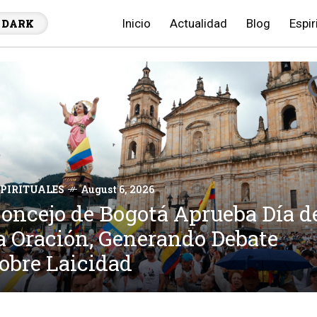
Inicio
Actualidad
Blog
Espir
DARK
SPIRITUALES
August 6, 2026
l Cristo de los Abismos: Un
onumento Submarino con una
SPIRITUALES
August 5, 2026
SPIRITUALES
August 6, 2026
l "Camino de San Máximo
oncejo de Bogotá Aprueba Día d
ica Historia y Desafíos de
SPIRITUALES
August 6, 2026
onfesor" en México: Una Nueva
a Oración, Generando Debate
euta, un Baluarte de Fe en la
onservación
uta de Peregrinación con Raíce
obre Laicidad
onstrucción de un País
spirituales y Culturales