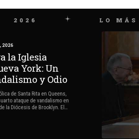
026
LO MÁS VIS
, 2026
 la Iglesia
ueva York: Un
ndalismo y Odio
ólica de Santa Rita en Queens,
cuarto ataque de vandalismo en
e la Diócesis de Brooklyn. El
 de agosto de 2026, involucró a
 estatua de la Virgen María...