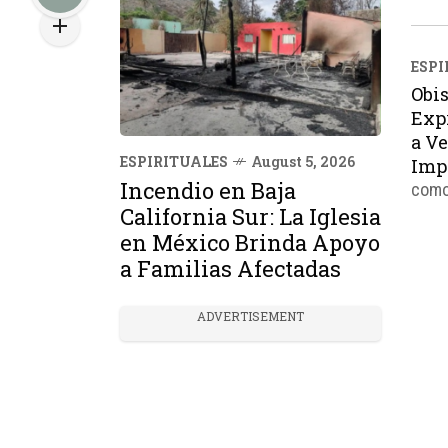
ESPI
Obi
Exp
a V
ESPIRITUALES
August 5, 2026
Impo
Incendio en Baja
como
California Sur: La Iglesia
Crisi
Mons
en México Brinda Apoyo
Rodrí
a Familias Afectadas
de la
duran
ADVERTISEMENT
de a
los t
Vene
refug