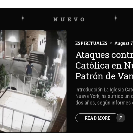
NUEVO
2
ESPIRITUALES
August 7
Ataques contra
Católica en N
Patrón de Va
Introducción La Iglesia Cat
Nueva York, ha sufrido un 
dos años, según informes d
incidente, que ocurrió el 1
un hombre que destruyó una
READ MORE