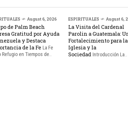
RITUALES
August 6, 2026
ESPIRITUALES
August 6, 
spo de Palm Beach
La Visita del Cardenal
resa Gratitud por Ayuda
Parolin a Guatemala: U
enezuela y Destaca
Fortalecimiento para la
rtancia de la Fe
Iglesia y la
La Fe
Sociedad
 Refugio en Tiempos de
Introducción La
s El Obispo de Palm Beach,
reciente visita del Cardenal 
. Manuel de Jesús
Parolin, Secretario de Estado
guez, destacó la importancia
Vaticano, a Guatemala ha sid
 fe en tiempos de crisis
vista como un importante pa
te una Misa celebrada el 4
para fortalecer la presencia 
gosto por los afectados por
Iglesia en el país. Según el P.
erremotos de junio en
Rene Sandoval Quinteros, dir
zuela. Dios es nuestro único
de la Oficina de Comunicació
io, afirmó, resaltando la...
Arzobispado de Santiago de
Guatemala, la...