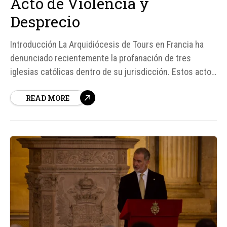
Acto de Violencia y
Desprecio
Introducción La Arquidiócesis de Tours en Francia ha
denunciado recientemente la profanación de tres
iglesias católicas dentro de su jurisdicción. Estos actos
de vandalismo, que incluyeron el saqueo y daño a vasos
READ MORE
sagrados, así como la profanación del Santísimo
Sacramento, han generado una profunda indignación y
preocupación dentro de la...