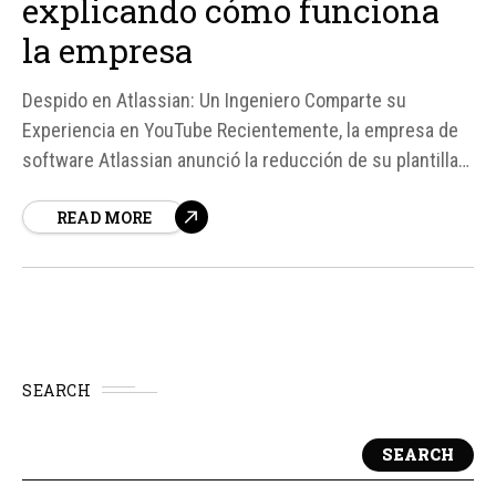
explicando cómo funciona
la empresa
Despido en Atlassian: Un Ingeniero Comparte su
Experiencia en YouTube Recientemente, la empresa de
software Atlassian anunció la reducción de su plantilla
en un 10%, lo que afectó a aproximadamente 1. 600
READ MORE
empleados. Entre ellos se encontraba Vasilios Syrakis,
un ingeniero que trabajó en la empresa durante ocho
años. En lugar de criticar la decisión de...
SEARCH
SEARCH