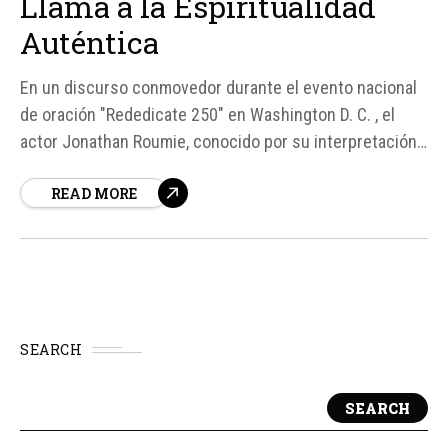
Llama a la Espiritualidad
Auténtica
En un discurso conmovedor durante el evento nacional
de oración "Rededicate 250" en Washington D. C. , el
actor Jonathan Roumie, conocido por su interpretación
de Jesús en la serie The Chosen, advirtió sobre los
READ MORE
riesgos de buscar experiencias espirituales artificiales
a través de aplicaciones de inteligencia artificial (IA).
SEARCH
SEARCH