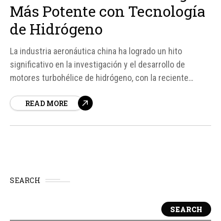
Más Potente con Tecnología
de Hidrógeno
La industria aeronáutica china ha logrado un hito
significativo en la investigación y el desarrollo de
motores turbohélice de hidrógeno, con la reciente
prueba de vuelo exitosa del AEP100, un motor diseñado
READ MORE
para ser utilizado en drones de carga. Este avance
tecnológico, impulsado por la Corporación de Motores
Aeronáuticos de...
SEARCH
SEARCH