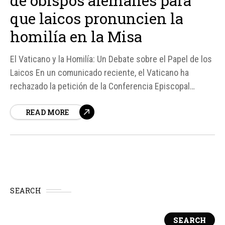
de obispos alemanes para
que laicos pronuncien la
homilía en la Misa
El Vaticano y la Homilía: Un Debate sobre el Papel de los
Laicos En un comunicado reciente, el Vaticano ha
rechazado la petición de la Conferencia Episcopal
Alemana para permitir que los laicos pronuncien la
READ MORE
homilía durante la celebración de la Eucaristía. Según
fuentes, el Dicasterio para el Culto Divino...
SEARCH
SEARCH