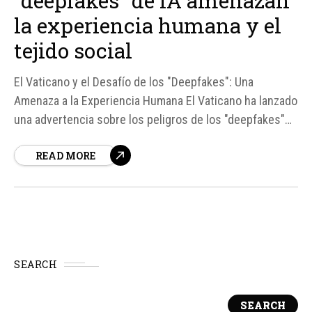
“deepfakes” de IA amenazan
la experiencia humana y el
tejido social
El Vaticano y el Desafío de los "Deepfakes": Una
Amenaza a la Experiencia Humana El Vaticano ha lanzado
una advertencia sobre los peligros de los "deepfakes"
creados con inteligencia artificial (IA), destacando su
READ MORE
potencial para dañar la experiencia humana auténtica y
el tejido social. Según fuentes, el Cardenal José
Tolentino de Mendonça,...
SEARCH
SEARCH