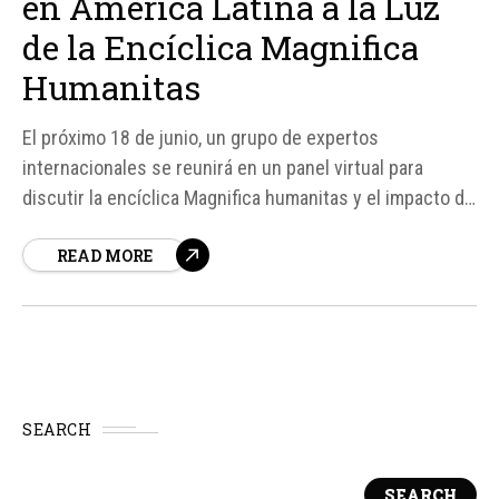
en América Latina a la Luz
de la Encíclica Magnifica
Humanitas
El próximo 18 de junio, un grupo de expertos
internacionales se reunirá en un panel virtual para
discutir la encíclica Magnifica humanitas y el impacto de
la inteligencia artificial (IA) en América Latina desde una
READ MORE
perspectiva teológica, pastoral y educativa. Este evento
es organizado por la Pontificia Comisión para América
Latina (CAL),...
SEARCH
SEARCH