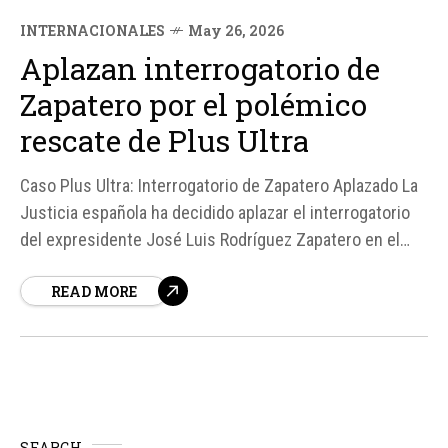
INTERNACIONALES
May 26, 2026
Aplazan interrogatorio de
Zapatero por el polémico
rescate de Plus Ultra
Caso Plus Ultra: Interrogatorio de Zapatero Aplazado La
Justicia española ha decidido aplazar el interrogatorio
del expresidente José Luis Rodríguez Zapatero en el
caso Plus Ultra, una investigación por presunto tráfico
READ MORE
de influencias relacionada con el rescate público de 53
millones de euros otorgado a la aerolínea durante la
pandemia de covid-19...
SEARCH