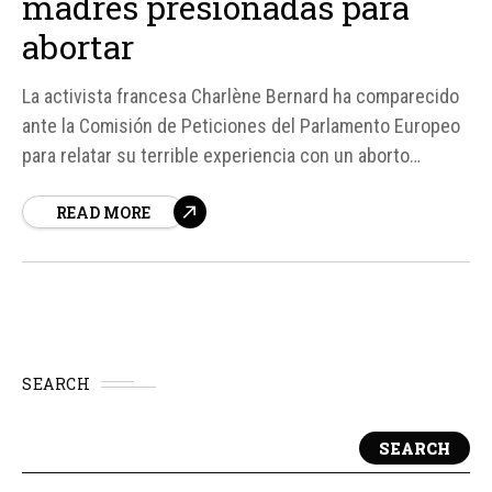
madres presionadas para
abortar
La activista francesa Charlène Bernard ha comparecido
ante la Comisión de Peticiones del Parlamento Europeo
para relatar su terrible experiencia con un aborto
forzado y pedir apoyo para las mujeres que desean
READ MORE
continuar con sus embarazos a pesar de las presiones
que enfrentan. Según fuentes, Bernard había lanzado
una petición sobre la protección...
SEARCH
SEARCH