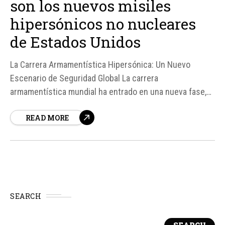
son los nuevos misiles
hipersónicos no nucleares
de Estados Unidos
La Carrera Armamentística Hipersónica: Un Nuevo
Escenario de Seguridad Global La carrera
armamentística mundial ha entrado en una nueva fase,
caracterizada por la velocidad extrema y la tecnología
READ MORE
hipersónica. El Pentágono ha acelerado su programa de
desarrollo de misiles hipersónicos no nucleares, con el
objetivo de contrarrestar los avances de...
SEARCH