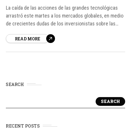
La caída de las acciones de las grandes tecnológicas
arrastró este martes a los mercados globales, en medio
de crecientes dudas de los inversionistas sobre las
elevadas valorizaciones del sector y los altos gastos
READ MORE
necesarios para sostener el desarrollo de la inteligencia
artificial. Según fuentes, la ola de ventas comenzó el
lunes en...
SEARCH
SEARCH
RECENT POSTS