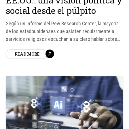
EE.UU.: una visión política y
social desde el púlpito
Según un informe del Pew Research Center, la mayoría
de los estadounidenses que asisten regularmente a
servicios religiosos escuchan a su clero hablar sobre
temas políticos o sociales. El informe, titulado “What
READ MORE
Political Issues Do Americans Hear About in Church. ”
(“¿Sobre qué temas políticos oyen hablar los
estadounidenses en la iglesia.