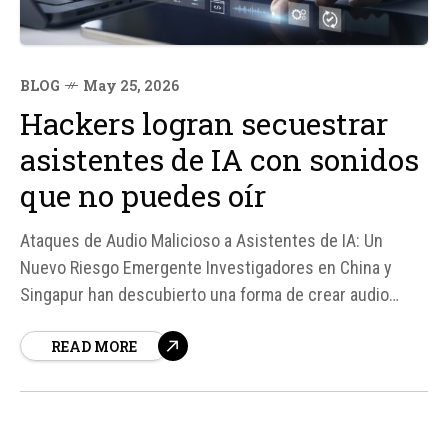
BLOG
May 25, 2026
Hackers logran secuestrar
asistentes de IA con sonidos
que no puedes oír
Ataques de Audio Malicioso a Asistentes de IA: Un
Nuevo Riesgo Emergente Investigadores en China y
Singapur han descubierto una forma de crear audio
malicioso que puede engañar a los modelos de
READ MORE
Inteligencia Artificial (IA) sin que el oído humano pueda
detectarlo. Este tipo de ataque, conocido como
AudioHijack, aprovecha una vulnerabilidad crítica...