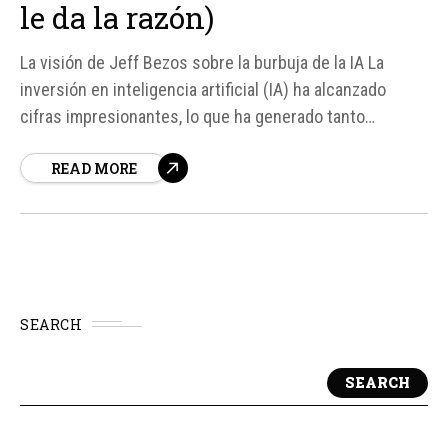
le da la razón)
La visión de Jeff Bezos sobre la burbuja de la IA La
inversión en inteligencia artificial (IA) ha alcanzado
cifras impresionantes, lo que ha generado tanto
entusiasmo como preocupación sobre la posibilidad de
READ MORE
una burbuja especulativa. Según fuentes, un informe de
la consultora KPMG revela que uno de cada cuatro altos
ejecutivos...
SEARCH
SEARCH