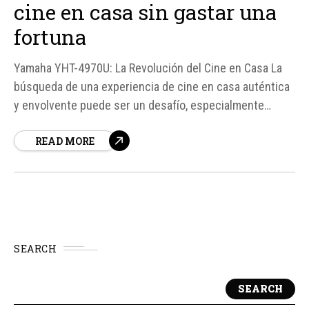
cine en casa sin gastar una
fortuna
Yamaha YHT-4970U: La Revolución del Cine en Casa La
búsqueda de una experiencia de cine en casa auténtica
y envolvente puede ser un desafío, especialmente
cuando se considera la comodidad y el presupuesto.
READ MORE
Yamaha, un líder en la industria del sonido, ha lanzado el
YHT-4970U, un sistema de cine en...
SEARCH
SEARCH