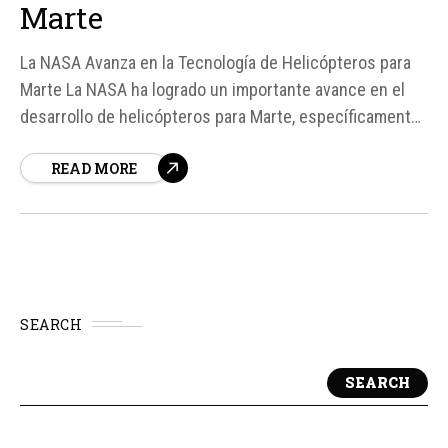
Marte
La NASA Avanza en la Tecnología de Helicópteros para
Marte La NASA ha logrado un importante avance en el
desarrollo de helicópteros para Marte, específicamente
en el diseño de rotores que pueden superar la barrera
READ MORE
del sonido en la atmósfera marciana. Según fuentes de
la NASA, el equipo de...
SEARCH
SEARCH