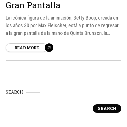
Gran Pantalla
La icónica figura de la animación, Betty Boop, creada en
los años 30 por Max Fleischer, está a punto de regresar
a la gran pantalla de la mano de Quinta Brunson, la
talentosa actriz y creadora de la serie "Colegio Abbott".
READ MORE
Según fuentes de Variety, Brunson desarrollará y dará
vida a este personaje...
SEARCH
SEARCH