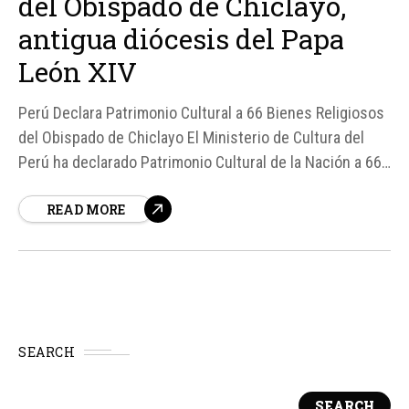
del Obispado de Chiclayo,
antigua diócesis del Papa
León XIV
Perú Declara Patrimonio Cultural a 66 Bienes Religiosos
del Obispado de Chiclayo El Ministerio de Cultura del
Perú ha declarado Patrimonio Cultural de la Nación a 66
bienes histórico-artísticos pertenecientes al Obispado
READ MORE
de Chiclayo, una diócesis significativa para la Iglesia por
haber sido sede episcopal del hoy Papa León XIV antes
de su elección al pontificado...
SEARCH
SEARCH