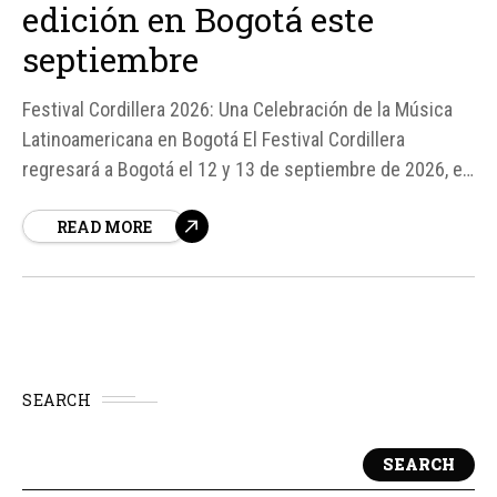
edición en Bogotá este
septiembre
Festival Cordillera 2026: Una Celebración de la Música
Latinoamericana en Bogotá El Festival Cordillera
regresará a Bogotá el 12 y 13 de septiembre de 2026, en
el parque metropolitano Simón Bolívar, con más de 40
READ MORE
artistas confirmados. La quinta edición del festival se
realizará bajo el lema 'El futuro es latino', y contará con
una...
SEARCH
SEARCH