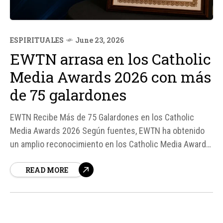
ESPIRITUALES
June 23, 2026
EWTN arrasa en los Catholic
Media Awards 2026 con más
de 75 galardones
EWTN Recibe Más de 75 Galardones en los Catholic
Media Awards 2026 Según fuentes, EWTN ha obtenido
un amplio reconocimiento en los Catholic Media Awards
2026, recibiendo más de 75 galardones, incluyendo 28
READ MORE
primeros lugares en diversas divisiones como EWTN
Digital, EWTN Studios, EWTN Publishing y EWTN News.
Estos premios reflejan la cobertura integral de la
cadena...