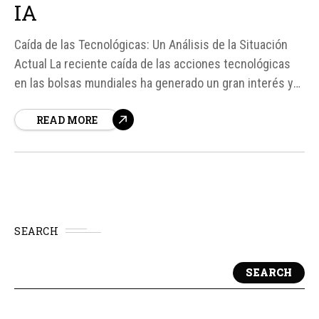
IA
Caída de las Tecnológicas: Un Análisis de la Situación
Actual La reciente caída de las acciones tecnológicas
en las bolsas mundiales ha generado un gran interés y
preocupación entre los inversionistas y expertos del
READ MORE
sector. A pesar del auge de la inteligencia artificial (IA),
empresas como SpaceX...
SEARCH
SEARCH