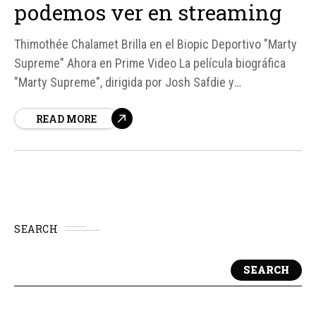
podemos ver en streaming
Thimothée Chalamet Brilla en el Biopic Deportivo "Marty
Supreme" Ahora en Prime Video La película biográfica
"Marty Supreme", dirigida por Josh Safdie y
protagonizada por Thimothée Chalamet, ha demostrado
READ MORE
ser un éxito tanto en taquilla como en streaming. A
pesar de no alcanzar los números de taquilla de otros
biopics como...
SEARCH
SEARCH