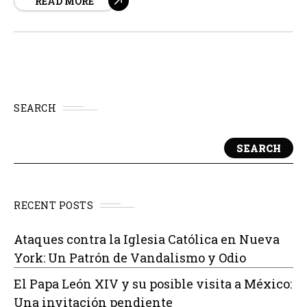
READ MORE
Neocatecumenal, el sábado 30 de mayo, el Arzobispo de
Madrid, Cardenal José Cobo, presidirá una Misa de
acción de gracias en la Catedral de Nuestra Señora de...
SEARCH
SEARCH
RECENT POSTS
Ataques contra la Iglesia Católica en Nueva
York: Un Patrón de Vandalismo y Odio
El Papa León XIV y su posible visita a México:
Una invitación pendiente