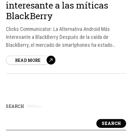
interesante a las míticas
BlackBerry
Clicks Communicator: La Alternativa Android Más
Interesante a BlackBerry Después de la caída de
BlackBerry, el mercado de smartphones ha estado
buscando alternativas para aquellos que necesitan un
READ MORE
teclado físico QWERTY en un teléfono móvil inteligente.
Unihertz y Clicks han sido dos de las marcas que han
avanzado más...
SEARCH
SEARCH