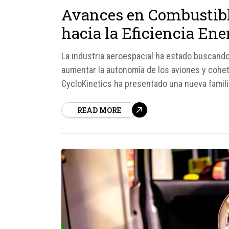
Avances en Combustibl
hacia la Eficiencia Ene
La industria aeroespacial ha estado buscan
aumentar la autonomía de los aviones y coh
CycloKinetics ha presentado una nueva famil
rendimiento energético en hasta un 32%. Esto
READ MORE
cohetes, se basan en...