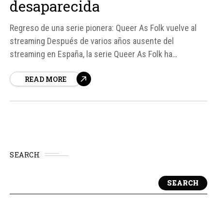
desaparecida
Regreso de una serie pionera: Queer As Folk vuelve al
streaming Después de varios años ausente del
streaming en España, la serie Queer As Folk ha
regresado a la plataforma Prime Video, permitiendo a los
READ MORE
espectadores volver a disfrutar de esta producción
pionera en la representación de la comunidad gay en la
televisión...
SEARCH
SEARCH