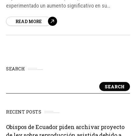
experimentado un aumento significativo en su
producción de crudo, con un incremento del 22,9%
READ MORE
desde enero. Esto se traduce en una producción diaria
de 1’136. 000 barriles en abril, lo que representa un 3,7%
más en comparación con...
SEARCH
SEARCH
RECENT POSTS
Obispos de Ecuador piden archivar proyecto
de ley sobre reproducción asistida debido a