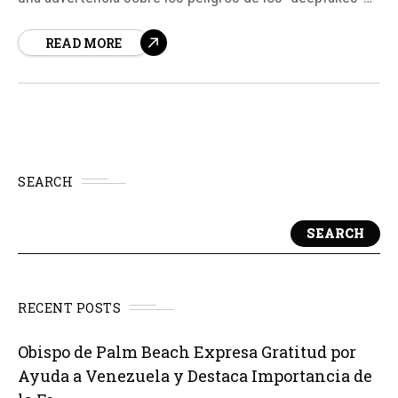
creados con inteligencia artificial (IA), destacando su
READ MORE
potencial para dañar la experiencia humana auténtica y
el tejido social. Según fuentes, el Cardenal José
Tolentino de Mendonça,...
SEARCH
SEARCH
RECENT POSTS
Obispo de Palm Beach Expresa Gratitud por
Ayuda a Venezuela y Destaca Importancia de