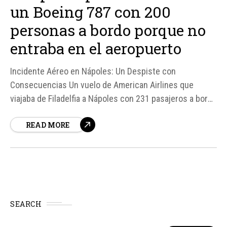
un Boeing 787 con 200
personas a bordo porque no
entraba en el aeropuerto
Incidente Aéreo en Nápoles: Un Despiste con
Consecuencias Un vuelo de American Airlines que
viajaba de Filadelfia a Nápoles con 231 pasajeros a bordo
tuvo que ser desviado a Roma debido a un error
READ MORE
burocrático. La razón principal fue que el avión, un
Boeing 787-9, era demasiado grande para aterrizar en
el...
SEARCH