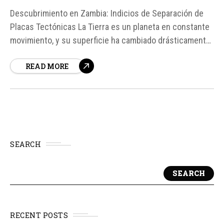
Descubrimiento en Zambia: Indicios de Separación de
Placas Tectónicas La Tierra es un planeta en constante
movimiento, y su superficie ha cambiado drásticamente
a lo largo de millones de años. Un equipo de científicos
READ MORE
ha encontrado señales que apuntan a que el continente
africano podría estar empezando a fracturarse bajo la...
SEARCH
SEARCH
RECENT POSTS