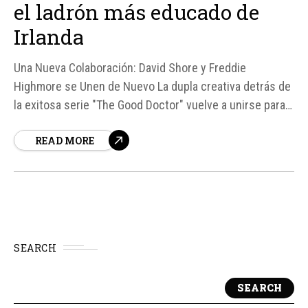
el ladrón más educado de
Irlanda
Una Nueva Colaboración: David Shore y Freddie
Highmore se Unen de Nuevo La dupla creativa detrás de
la exitosa serie "The Good Doctor" vuelve a unirse para
un nuevo proyecto televisivo, titulado "I'm Not Here to
READ MORE
Hurt You". Después de siete temporadas trabajando
juntos en la popular serie médica, David Shore y
Freddie...
SEARCH
SEARCH