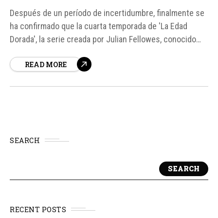
Después de un período de incertidumbre, finalmente se
ha confirmado que la cuarta temporada de 'La Edad
Dorada', la serie creada por Julian Fellowes, conocido
por su trabajo en 'Downton Abbey', llegará en 2026. Esto
READ MORE
ha sido anunciado a través de un tráiler que no solo
muestra momentos de la nueva temporada, sino que...
SEARCH
SEARCH
RECENT POSTS