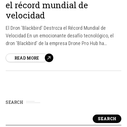
el récord mundial de
velocidad
El Dron 'Blackbird' Destroza el Récord Mundial de
Velocidad En un emocionante desafío tecnológico, el
dron 'Blackbird' de la empresa Drone Pro Hub ha
alcanzado una velocidad impresionante de 730 km/h,
READ MORE
superando el récord actual de velocidad para drones.
Según fuentes, este logro no solo destaca la capacidad
del equipo de...
SEARCH
SEARCH