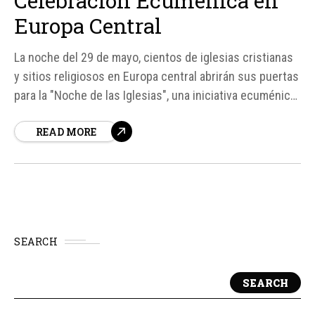
Celebración Ecuménica en
Europa Central
La noche del 29 de mayo, cientos de iglesias cristianas
y sitios religiosos en Europa central abrirán sus puertas
para la "Noche de las Iglesias", una iniciativa ecuménica
anual que atrae a cerca de un millón de visitantes entre
READ MORE
República Checa y Austria. Este evento, que este año
celebra su 18ª edición...
SEARCH
SEARCH