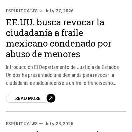
ESPIRITUALES
July 27, 2026
EE.UU. busca revocar la
ciudadanía a fraile
mexicano condenado por
abuso de menores
Introducción El Departamento de Justicia de Estados
Unidos ha presentado una demanda para revocar la
ciudadanía estadounidense a un fraile franciscano
capuchino mexicano, Urbano Vázquez Ortega,
READ MORE
condenado en 2019 por abuso sexual de menores.
Según fuentes, Vázquez Ortega obtuvo la ciudadanía
estadounidense en 2017, pero ahora se busca revocarla
debido a sus delitos...
ESPIRITUALES
July 25, 2026