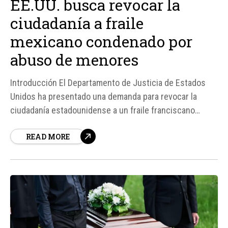
EE.UU. busca revocar la
ciudadanía a fraile
mexicano condenado por
abuso de menores
Introducción El Departamento de Justicia de Estados
Unidos ha presentado una demanda para revocar la
ciudadanía estadounidense a un fraile franciscano
capuchino mexicano, Urbano Vázquez Ortega,
READ MORE
condenado en 2019 por abuso sexual de menores.
Según fuentes, Vázquez Ortega obtuvo la ciudadanía
estadounidense en 2017, pero ahora se busca revocarla
debido a los delitos...