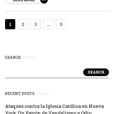
oposición por parte de la Conferencia de Obispos
Católicos de Estados Unidos (USCCB) y de otros grupos
católicos...
1
2
3
...
5
SEARCH
SEARCH
RECENT POSTS
Ataques contra la Iglesia Católica en Nueva
York: Un Patrón de Vandalismo y Odio