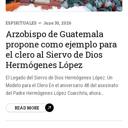
ESPIRITUALES
June 30, 2026
Arzobispo de Guatemala
propone como ejemplo para
el clero al Siervo de Dios
Hermógenes López
El Legado del Siervo de Dios Hermógenes López: Un
Modelo para el Clero En el aniversario 48 del asesinato
del Padre Hermógenes López Coarchita, ahora
reconocido como Siervo de Dios, el Arzobispo de
READ MORE
Guatemala, Mons. Gonzalo de Villa y Vásquez, destacó
su testimonio como un ejemplo inspirador para quienes
se dedican o...