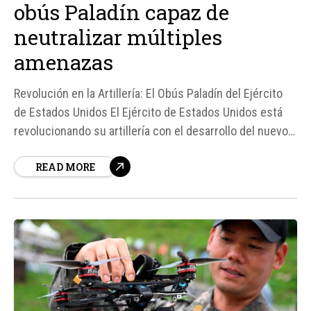
obús Paladín capaz de
neutralizar múltiples
amenazas
Revolución en la Artillería: El Obús Paladín del Ejército
de Estados Unidos El Ejército de Estados Unidos está
revolucionando su artillería con el desarrollo del nuevo
obús Paladín, capaz de neutralizar múltiples amenazas.
READ MORE
Según fuentes, la proliferación de vehículos aéreos no
tripulados y la vigilancia...