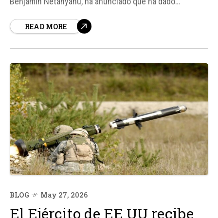
Benjamin Netanyahu, ha anunciado que ha dado
instrucciones al ejército israelí para ampliar su control
READ MORE
sobre la Franja de Gaza al 70%, lo que representa una
violación de los términos establecidos en el cese al
fuego con el movimiento...
BLOG
May 27, 2026
El Ejército de EE UU recibe