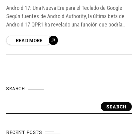
Android 17: Una Nueva Era para el Teclado de Google
Según fuentes de Android Authority, la última beta de
Android 17 QPR1 ha revelado una función que podría
cambiar la forma en que interactúamos con nuestro
READ MORE
teclado en dispositivos Android. La noticia se centra en
la posible eliminación de la tecla del globo...
SEARCH
SEARCH
RECENT POSTS