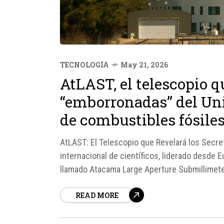
TECNOLOGÍA
May 21, 2026
AtLAST, el telescopio q
“emborronadas” del Uni
de combustibles fósile
AtLAST: El Telescopio que Revelará los Secre
internacional de científicos, liderado desde 
llamado Atacama Large Aperture Submillimete
regiones "emborronadas" del Universo sin ge
READ MORE