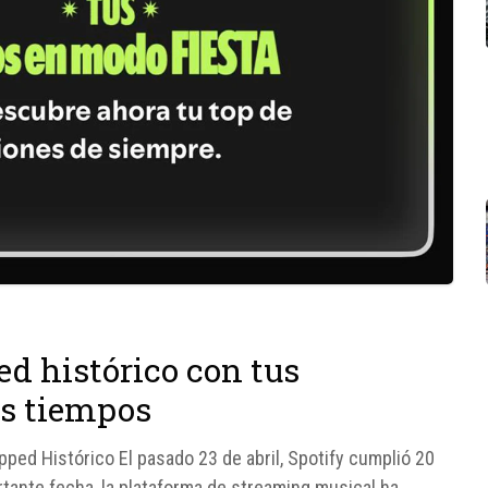
ed histórico con tus
os tiempos
ped Histórico El pasado 23 de abril, Spotify cumplió 20
rtante fecha, la plataforma de streaming musical ha