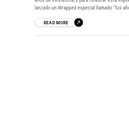
lanzado un Wrapped especial llamado 'Tus año
usuario explorar su historia en la plataforma,..
READ MORE