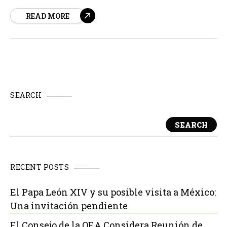
dedicada a fortalecer la misión en el continente digital.
READ MORE
Según fuentes, este evento busca ofrecer herramientas
técnicas y estratégicas para profundizar en la identidad
espiritual del evangelizador digital, su presencia
misionera...
SEARCH
SEARCH
RECENT POSTS
El Papa León XIV y su posible visita a México:
Una invitación pendiente
El Consejo de la OEA Considera Reunión de