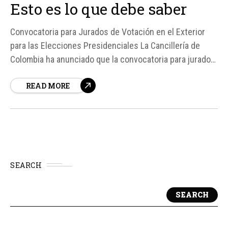
Esto es lo que debe saber
Convocatoria para Jurados de Votación en el Exterior
para las Elecciones Presidenciales La Cancillería de
Colombia ha anunciado que la convocatoria para jurados
de votación en el exterior para las elecciones
READ MORE
presidenciales del 25 al 31 de mayo de 2026 sigue
abierta. Según fuentes oficiales, los ciudadanos
colombianos que residen fuera del país pueden
participar...
SEARCH
SEARCH