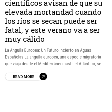
científicos avisan de que su
elevada mortandad cuando
los ríos se secan puede ser
fatal, y este verano va a ser
muy cálido
La Anguila Europea: Un Futuro Incierto en Aguas
Españolas La anguila europea, una especie migratoria
que viaja desde el Mediterráneo hasta el Atlántico, se
enfrenta a un futuro incierto en las aguas españolas.
READ MORE
Aunque no está en peligro de extinción todavía, los
científicos advierten que su elevada mortandad cuando
los ríos...