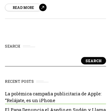
mercado de navegadores, y según Mozilla, sus
READ MORE
esfuerzos están dando frutos. Desde que la Ley de
Mercados Digitales (DMA) empezó a aplicarse en
marzo...
SEARCH
SEARCH
RECENT POSTS
La polémica campaña publicitaria de Apple:
“Relájate, es un iPhone
El Papa Denuncia el Asedio en Sudán y Llama