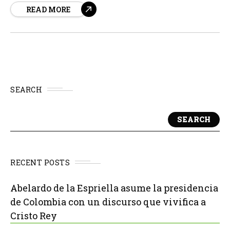
READ MORE
goloso. Sin embargo, según fuentes, la evidencia
científica más reciente sugiere que el estrés crónico es
el verdadero culpable detrás...
SEARCH
SEARCH
RECENT POSTS
Abelardo de la Espriella asume la presidencia
de Colombia con un discurso que vivifica a
Cristo Rey