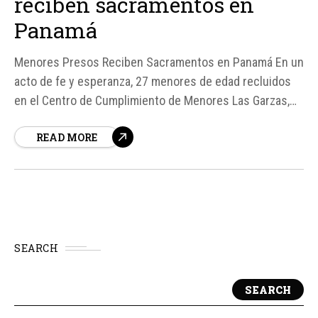
reciben sacramentos en
Panamá
Menores Presos Reciben Sacramentos en Panamá En un
acto de fe y esperanza, 27 menores de edad recluidos
en el Centro de Cumplimiento de Menores Las Garzas,
en la Ciudad de Panamá, recibieron sacramentos de
READ MORE
iniciación cristiana el pasado 24 de mayo, día que la
Iglesia Católica celebró la festividad de Pentecostés.
SEARCH
SEARCH