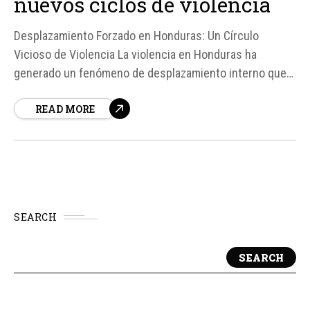
nuevos ciclos de violencia
Desplazamiento Forzado en Honduras: Un Círculo
Vicioso de Violencia La violencia en Honduras ha
generado un fenómeno de desplazamiento interno que
afecta a miles de personas, creando un ciclo de
READ MORE
violencia que se reproduce en las víctimas. Según Juan
Gilberto Torres, coordinador de programas de la
Asociación Hermanas Escalabrinianas, el
desplazamiento forzado...
SEARCH
SEARCH