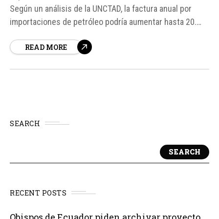
Según un análisis de la UNCTAD, la factura anual por
importaciones de petróleo podría aumentar hasta 20.
000 millones de dólares para países vulnerables si el
READ MORE
precio del crudo se mantiene alto. Esto tendría un
impacto significativo en la economía de estos...
SEARCH
SEARCH
RECENT POSTS
Obispos de Ecuador piden archivar proyecto