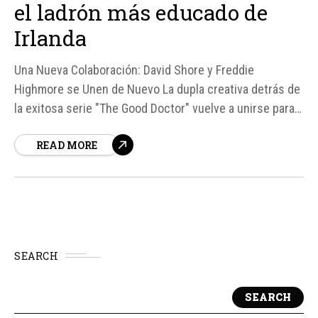
el ladrón más educado de
Irlanda
Una Nueva Colaboración: David Shore y Freddie
Highmore se Unen de Nuevo La dupla creativa detrás de
la exitosa serie "The Good Doctor" vuelve a unirse para
un nuevo proyecto televisivo, titulado "I'm Not Here to
READ MORE
Hurt You". Después de siete temporadas trabajando
juntos en la popular serie médica, David Shore y
Freddie...
SEARCH
SEARCH